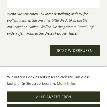
Wenn Sie nur einen Teil Ihrer Bestellung widerrufen
wollen, nennen Sie uns hier bitte die Artikel, die Sie
zurückgeben wollen. Wollen Sie die gesamte Bestellung
widerrufen, können Sie dieses Feld leer lassen.
Wir nutzen Cookies auf unserer Website, um diese
AGB
Impressum
Verbraucherhinweise
Datenschutz
Hilfe
laufend für Sie zu verbessern.
Mehr Infos
© Aue-Verlag GmbH, Möckmühl
ALLE AKZEPTIEREN
Verträge widerrufen