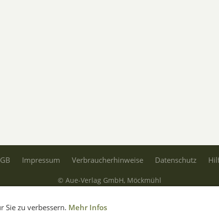
AGB
Impressum
Verbraucherhinweise
Datenschutz
Hil
© Aue-Verlag GmbH, Möckmühl
Verträge widerrufen
r Sie zu verbessern.
Mehr Infos