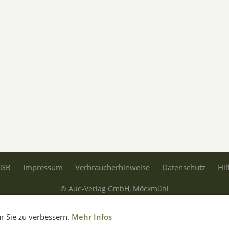
AGB
Impressum
Verbraucherhinweise
Datenschutz
Hil
© Aue-Verlag GmbH, Möckmühl
Verträge widerrufen
r Sie zu verbessern.
Mehr Infos