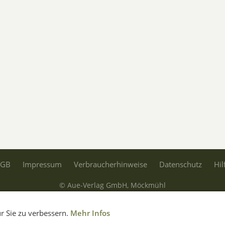
AGB
Impressum
Verbraucherhinweise
Datenschutz
Hil
© Aue-Verlag GmbH, Möckmühl
Verträge widerrufen
r Sie zu verbessern.
Mehr Infos