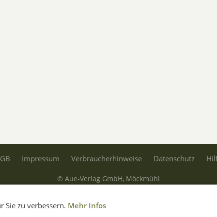
AGB
Impressum
Verbraucherhinweise
Datenschutz
Hil
© Aue-Verlag GmbH, Möckmühl
Verträge widerrufen
r Sie zu verbessern.
Mehr Infos