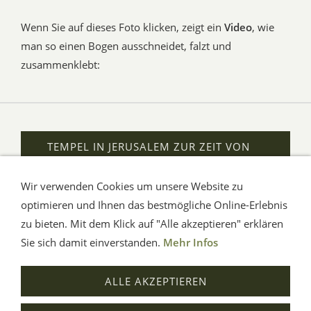
Wenn Sie auf dieses Foto klicken, zeigt ein
Video
, wie
man so einen Bogen ausschneidet, falzt und
zusammenklebt:
TEMPEL IN JERUSALEM ZUR ZEIT VON
JESUS
Wir verwenden Cookies um unsere Website zu
optimieren und Ihnen das bestmögliche Online-Erlebnis
zu bieten. Mit dem Klick auf "Alle akzeptieren" erklären
AGB
Impressum
Hilfe
Verbraucherhinweise
Datenschutz
Sie sich damit einverstanden.
Mehr Infos
© Aue-Verlag GmbH, Möckmühl
ALLE AKZEPTIEREN
Verträge widerrufen